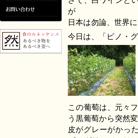
さて、白ワインと
が
日本は勿論、世界
今日は、「ピノ・
この葡萄は、元々
う黒葡萄から突然
皮がグレーがかっ