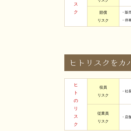
リスク
ス
ク
賠償
・販
リスク
・停
ヒ
役員
・社
ト
リスク
の
リ
従業員
ス
・店
リスク
ク