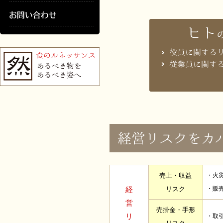
売上・収益
・火
経
リスク
・販
営
売掛金・手形
リ
・取