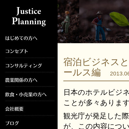
宿泊ビジネスと
ールス編
2013.0
日本のホテルビジ
ことが多々ありま
観光庁が発足した
が、この内容につ