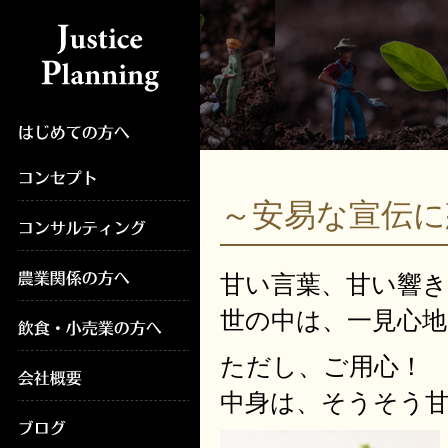
～安易な宣伝
甘い言葉、甘い響き
世の中は、一見心
ただし、ご用心！
中身は、そうそう