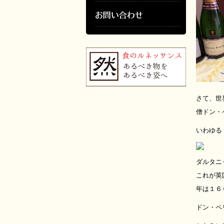
さて、世
僧ドン・
いわゆる
ダルタニ
これが英
年は１６
ドン・ペ