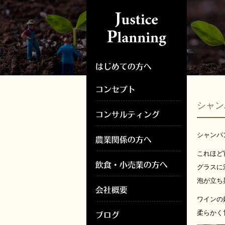
シャン
シャンパ
これほど
グラスに
泡が立ち
ワインの
柔らかく