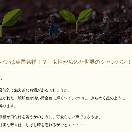
パンは英国発祥！？ 女性が広めた世界のシャンパン
ン
官能的で魅力的なお酒があるでしょうか。
注がれた、琥珀色か淡い黄金色に輝くワインの中に、きらめく星のように
昇ります。
妖精が口付けを誘うかのように、可愛らしい声でささやき、
甘美な芳香は、しばし時を忘れるがごとく・・・・