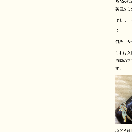
ちなみに
英国から
そして、
？
何故、今
これは女
当時のフ
す。
ぶどうは