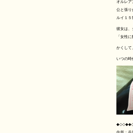
オルレア
公と張り
ルイ１５
彼女は、
「女性に
かくして
いつの時
◆◇◇◆◆
住所：兵