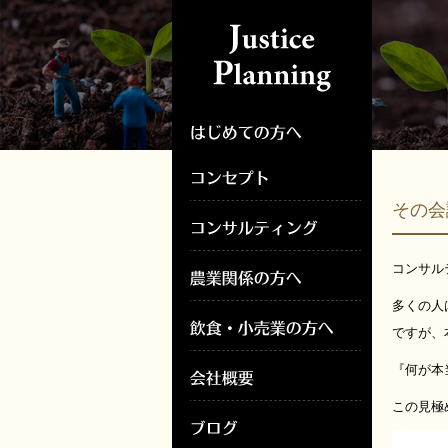
その会
コンサル
多くの人
ですが、
『何が本
この見極