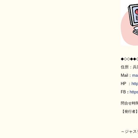
◆◇◇◆◆
住所：兵
Mail：
mai
HP ：
htt
FB
:
http
問合せ時間
【発行者
Justi
～ジャス