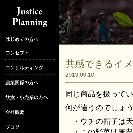
共感できるイ
2013.09.10
同じ商品を扱って
何が違うのでしょ
・ウチの帽子は天
・この野菜は無農