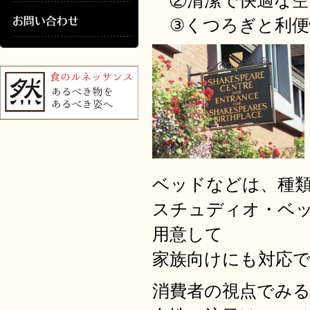
②清潔で快適な空
③くつろぎと利便
ベッドなどは、種
スチュディオ・ベ
用意して
家族向けにも対応
消費者の視点でみ