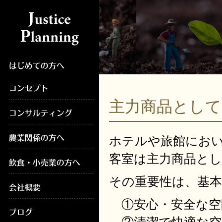
主力商品とし
ホテルや旅館にお
客室は主力商品と
その重要性は、基
①安心・安全な空