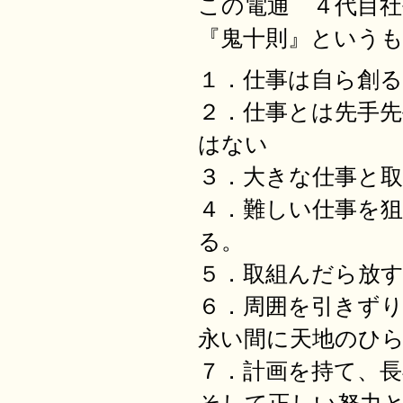
この電通 ４代目社
『鬼十則』という
１．仕事は自ら創
２．仕事とは先手
はない
３．大きな仕事と
４．難しい仕事を
る。
５．取組んだら放
６．周囲を引きず
永い間に天地のひ
７．計画を持て、