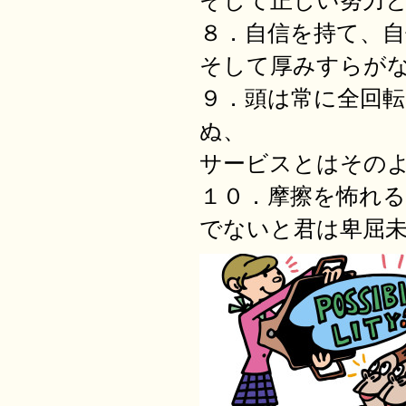
そして正しい努力
８．自信を持て、
そして厚みすらが
９．頭は常に全回
ぬ、
サービスとはその
１０．摩擦を怖れる
でないと君は卑屈