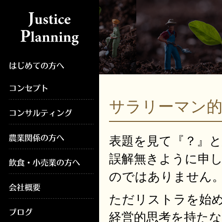
サラリーマン
表題を見て『？』
誤解無きように申
のではありません
ただリストラを始
経営的思考を持た