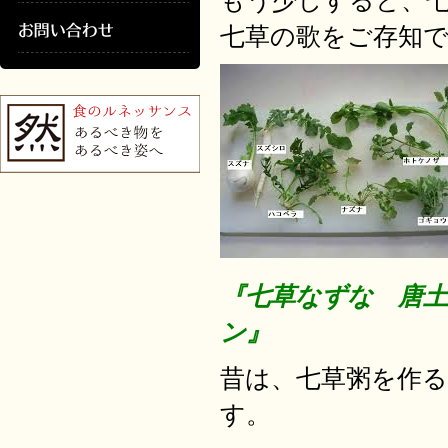
もう少しすると、
七草の歌をご存知
『七草なずな 唐
ン』
昔は、七草粥を作
す。