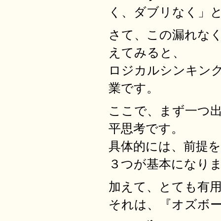
く、ダブリなく」
さて、この漏れな
えてみると、
ロジカルシンキン
業です。
ここで、まず一つ
平思考です。
具体的には、前提を
３つが基本になり
加えて、とても有
それは、『オズボ