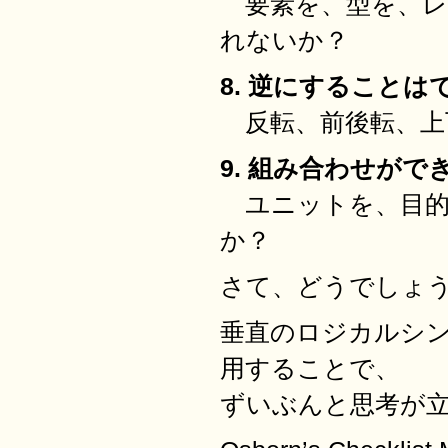
要素を、型を、レ
れないか？
8. 逆にすることはで
反転、前後転、上
9. 組み合わせができ
ユニットを、目的
か？
さて、どうでしょ
垂直のロジカルシ
用することで、
ずいぶんと思考が