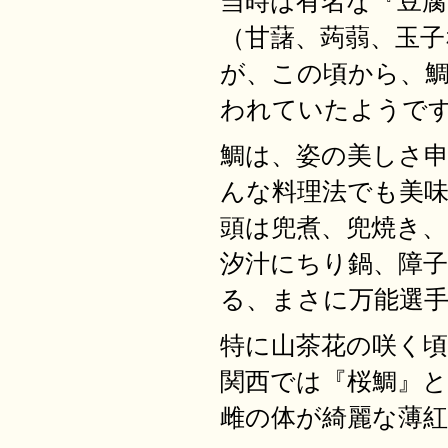
当時は有名な『豆
（甘藷、蒟蒻、玉
が、この頃から、
われていたようで
鯛は、姿の美しさ
んな料理法でも美
頭は兜煮、兜焼き
汐汁にちり鍋、障
る、まさに万能選
特に山茶花の咲く
関西では『桜鯛』
雌の体が綺麗な薄