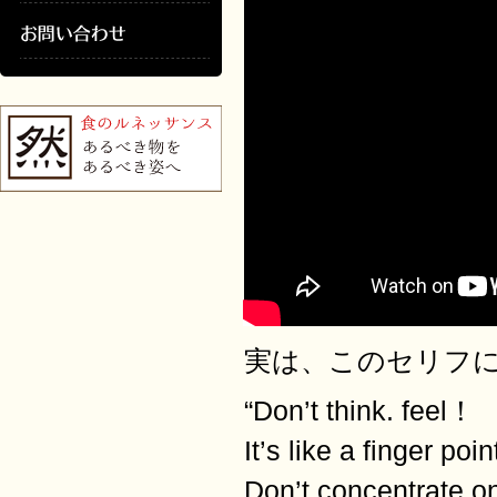
実は、このセリフ
“
Don’t think. feel！
It’s like a finger po
Don’t concentrate on 