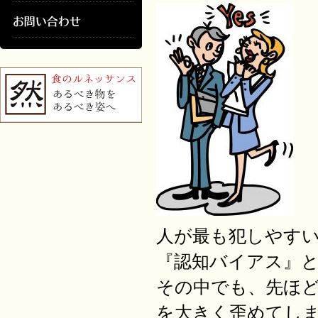
人が最も犯しやすい過ち
『認知バイアス』
その中でも、先ほ
を大きく歪めてしまうCo