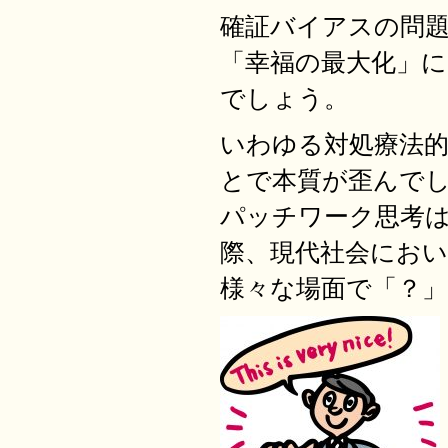
確証バイアスの問
「幸福の最大化」
でしょう。
いわゆる対処療法
とで本質が歪んで
パッチワーク思考
際、現代社会にお
様々な場面で「？