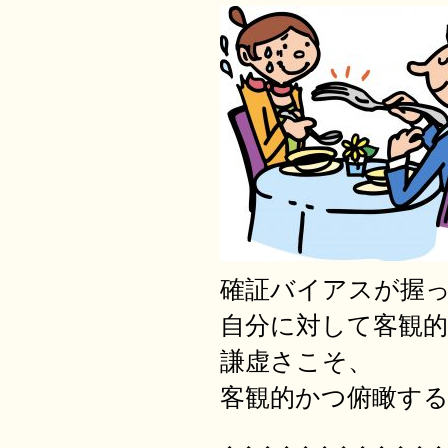
確証バイアスが握
自分に対して客観
謙虚さこそ、
客観的かつ俯瞰す