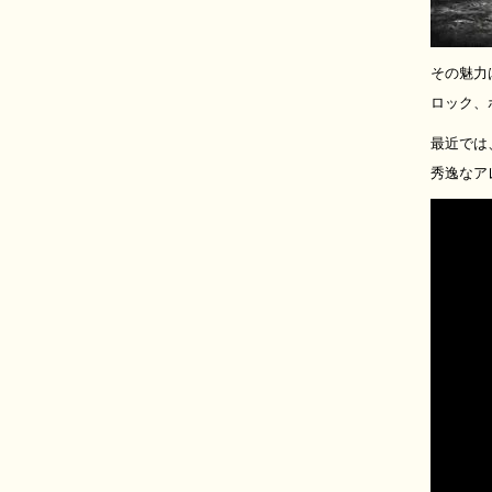
その魅力
ロック、
最近では、ブ
秀逸なア