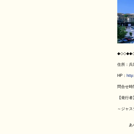
◆◇◇◆◆
住所：兵庫
HP：
http
問合せ時間
【発行者
～ジャ
あらゆ