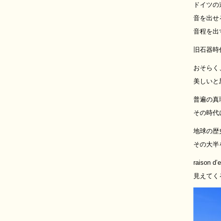
ドイツの
音を出せ
音程を出
旧石器時
おそらく
美しいと
普遍の真
その時代
地球の歴
その大半
raiso
見えてく