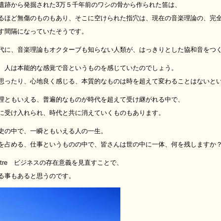
遺跡から発掘された3万５千年前のワシの骨から作られた笛は、
るほど無傷のものもあり、そこに空けられた指穴は、現在の音楽理論の、完
す間隔になっていたそうです。
代に、音楽理論もオクターブも知らない人類が、はっきりとした協和音をつ
、人は本能的な感覚で音というものを感じていたのでしょう。
思ったり、心地良く感じる、本質的なものは時を超えて変わることはないと
理ともいえる、普遍的なものが時代を超えて受け継がれる中で、
に受け入れられ、時代と共に消えていくものもあります。
史の中で、一瞬ともいえる人の一生。
を占める、仕事というものの中で、皆さんは世の中に一体、何を残しますか
n d’etre ビジネスの存在意義を見直すことで、
る事もあると思うのです。