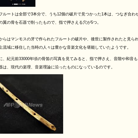
フルートは全部で3本分で、うち12個の破片で見つかった1本は、つなぎ合わ
の翼の骨を石器で削ったもので、指で押さえる穴が5つ。
からはマンモスの牙で作られたフルートの破片や、後世に製作されたと見ら
上流域に移住した当時の人々は豊かな音楽文化を堪能していたようです。
に、紀元前33000年頃の骨笛の写真を見てみると、指で押さえ、音階や和音
器は、現代の楽理、音楽理論に沿ったものになっているのです。