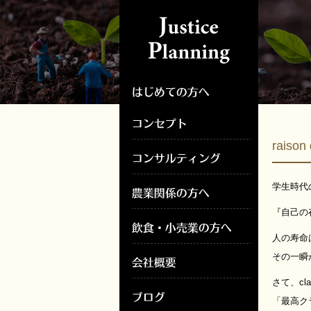
rais
学生時代
『自己の
人の寿命
その一瞬
さて、cl
「最高ク