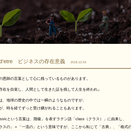
on d’etre ビジネスの存在意義
2018.12.03
の恩師の言葉として心に残っているものがあります。
存在を自覚し、人間として生きた証を残して人生を終われ』
は、地球の歴史の中では一瞬のようなものですが、
が、時を経てずっと受け継がれることもあります。
assicという言葉は、階級」を表すラテン語「class（クラス）」に由来し、
ラスの」＝「一流の」という意味ですが、ここから転じて「古典」、「格式