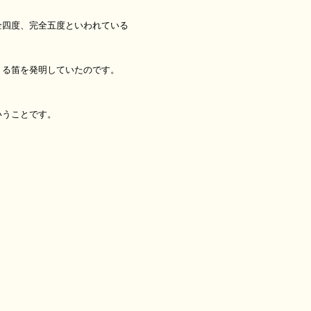
全四度、完全五度といわれている
くる笛を発明していたのです。
いうことです。
？