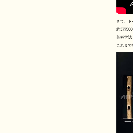
さて、ド
約3万5
英科学誌
これまで