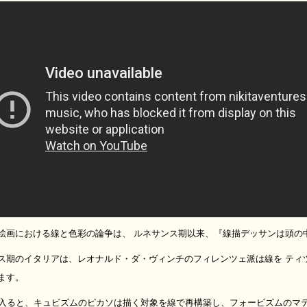
絵画における線と色彩の論争は、 ルネサンス期以来、『線描デッサンは頭の
ス期のイタリアは、レオナルド・ダ・ヴィンチのフィレンツェ派は線を ティ
ます。
に入ると、キュビズムのピカソは描く対象を線で再構築し、フォービズムのマ