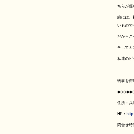
ちらが優
線には、
いもので
だからこ
そしてカ
私達のビ
物事を俯
◆◇◇◆◆
住所：兵庫
HP：
http
問合せ時間