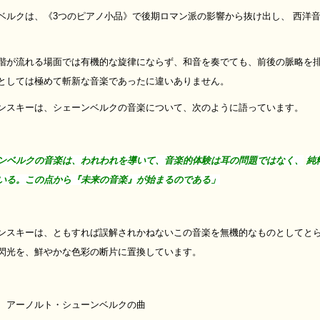
ベルクは、《3つのピアノ小品》で後期ロマン派の影響から抜け出し、 西洋
階が流れる場面では有機的な旋律にならず、和音を奏でても、前後の脈略を
としては極めて斬新な音楽であったに違いありません。
ンスキーは、シェーンベルクの音楽について、次のように語っています。
ンベルクの音楽は、われわれを導いて、音楽的体験は耳の問題ではなく、
純
いる。この点から『未来の音楽』が始まるのである」
ンスキーは、ともすれば誤解されかねないこの音楽を無機的なものとしてとら
閃光を、鮮やかな色彩の断片に置換しています。
、アーノルト・シューンベルクの曲