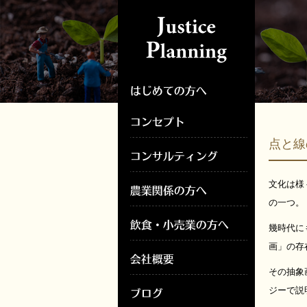
点と
文化は様
の一つ。
幾時代に
画」の存
その抽象
ジーで説