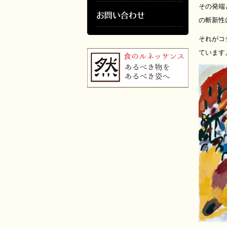
その発端
の斬新性
それがコ
ています