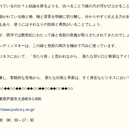
れているのか？と結論を探るよりも、比べることで線の力が浮かび上がるこ
描かれている物と物、物と背景を明確に切り離し、分かりやすく伝える力があ
もあり、使うにはそれなりの技術と勇気がいることでしょう。
そ、西洋では数世紀にわたって線と色彩の意義が取りざたされてきたのでし
ンディンスキーは、この線と色彩の両方を極めて巧みに使っています。
ジネスにおいて、「当たり前」と思われながら、 新たな切り口と斬新なアイ
瞰し、客観的な見地から、 新たな伝統と革新は、すぐ身近なビジネスにおい
◇◇◆◆◇◇◆◆◇◇◆◆◇◇◆◆◇◇◆◆◇◇◆◆◇◇
県芦屋市大原町9-1-806
://www.justice-j.ne.jp/
 08：30～17：30