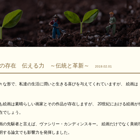
線の存在 伝える力 ～伝統と革新～
2019.02.01
々な形で、私達の生活に潤いと生きる喜びを与えてくれていますが、 絵画は
も絵画は素晴らしい画家とその作品が存在しますが、 20世紀における絵画
在でしょう。
画の先駆者と言えば、ヴァシリー・カンディンスキー。 絵画だけでなく美術
明する論文でも影響力を発揮しました。