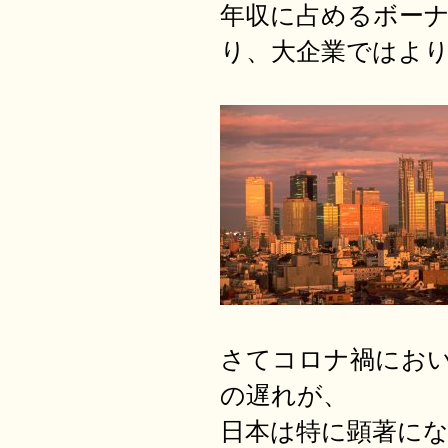
年収に占めるボー
り、大企業ではよ
さてコロナ禍にお
の遅れが、
日本は特に顕著に