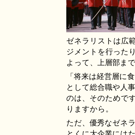
ゼネラリストは広
ジメントを行った
よって、上層部ま
「将来は経営層に
として総合職や人
のは、そのためで
りますから。
ただ、優秀なゼネ
とくに大企業には