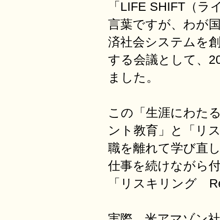
「LIFE SHIF
言葉ですが、わが国
済社会システムを
する会議として、20
ました。
この「生涯にわた
ント教育」と「リ
職を離れて学び直
仕事を続けながら
「リスキリング Res
実際、米アマゾン