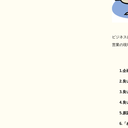
ビジネス
営業の現
1.
2.良い
3.良い
4.良い
5.原因
6.「わ