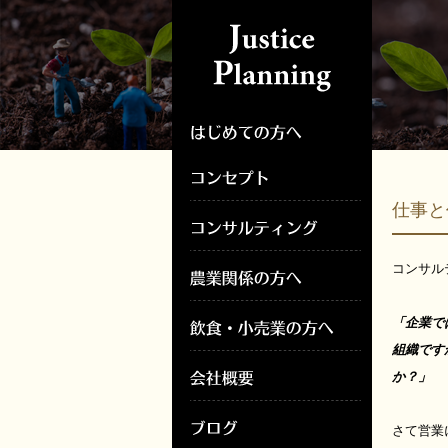
仕事と
コンサル
「企業で
組織です
か？」
さて営業