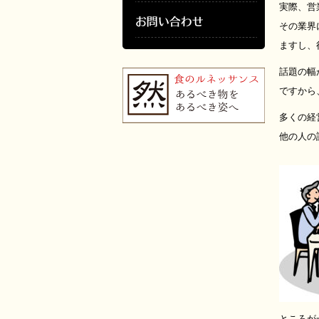
実際、営
その業界
ますし、
話題の幅
ですから
多くの経
他の人の
ところが