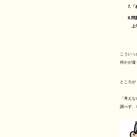
7.「わ
8.問題
上手くい
こういっ
何かが違
ところが
「考えな
調べず、