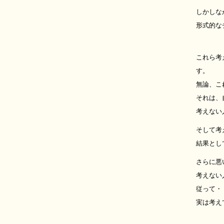
しかしな
形式的な
これら考
す。
無論、こ
それは、
考えない
そして考
結果とし
さらに悪
考えない
従って・
実は考え