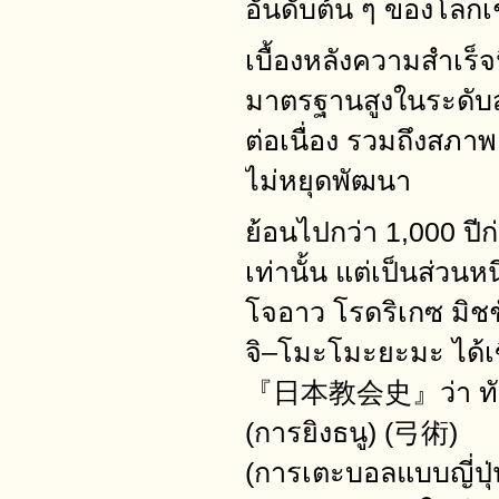
อันดับต้น ๆ ของโลกเ
เบื้องหลังความสำเร็
มาตรฐานสูงในระดับ
ต่อเนื่อง รวมถึงสภาพ
ไม่หยุดพัฒนา
ย้อนไปกว่า 1,000 ปีก่อ
เท่านั้น แต่เป็นส่ว
โจอาว โรดริเกซ มิชช
จิ–โมะโมะยะมะ ได้เข
『日本教会史』ว่า ทักษะท
(การยิงธนู) (弓術)
(การเตะบอลแบบญี่