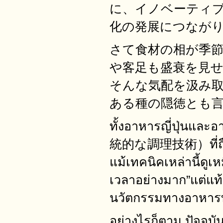
に、イノベーティ
化の発展につなが
さて食材の相が季
や客足も盛衰を見
そんな気配を汲み
ある種の隠徳とも
ทั้งอาหารญี่ปุ่นและอ
統的な調理技術）ที่ถือเป
แม้เทคนิคเหล่านี้ดู
เวลาอย่างมาก”แต่แท
นวัตกรรมทางอาหารทั้
อย่างไรก็ตาม ปัจจุบัน 