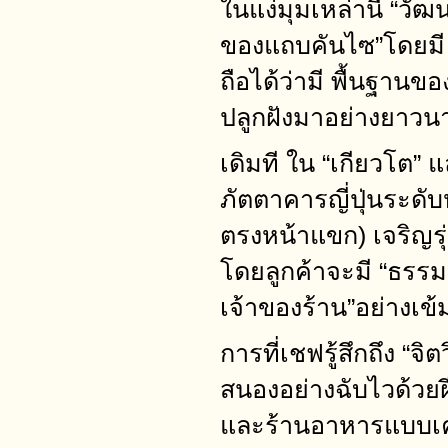
ในแง่มุมเหล่านี้ “
ของแถบคันไซ”โดยมี “
ถือได้ว่ามี พื้นฐาน
ปลูกฝังมาอย่างยาวนา
เดิมที ใน “เกียวโต”
ภัตตาคารญี่ปุ่นระดับ
ตรงหน้าแขก) เจริญรุ่
โดยลูกค้าจะมี “ธรร
เจ้าของร้าน”อย่างเข
การที่เชฟรู้สึกถึง 
สนองอย่างฉับไวด้วยฝีม
และร้านอาหารแบบเค