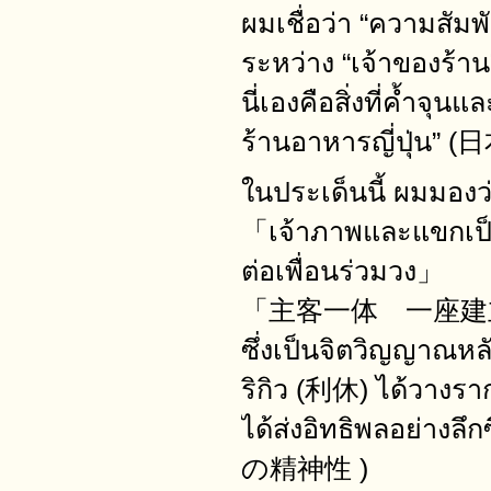
ผมเชื่อว่า “ความสัมพ
ระหว่าง “เจ้าของร้า
นี่เองคือสิ่งที่ค้ำจ
ร้านอาหารญี่ปุ
ในประเด็นนี้ ผมมองว
「เจ้าภาพและแขกเป็น
ต่อเพื่อนร่วมวง」
「主客一体 一座建
ซึ่งเป็นจิตวิญญาณหล
ริกิว (利休) ได้วางราก
ได้ส่งอิทธิพลอย่างล
の精神性 )