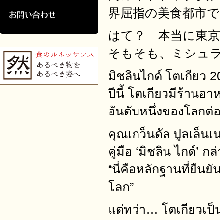
界屈指の美食都市
はて？ 本当に東
そもそも、ミシュ
มิชลินไกด์ โตเกียว
ปีนี้ โตเกียวมีร้าน
อันดับหนึ่งของโลกต่อเน
คุณเกว็นดัล ปูลเล็น
คู่มือ ‘มิชลิน ไกด์’ กล
“นี่คือหลักฐานที่ยืนย
โลก”
แต่ทว่า… โตเกียวเป