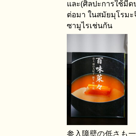
และ(ศิลปะการใช้
ต่อมา ในสมัยมุโรมะจ
ซามูไรเช่นกัน
参入障壁の低さも