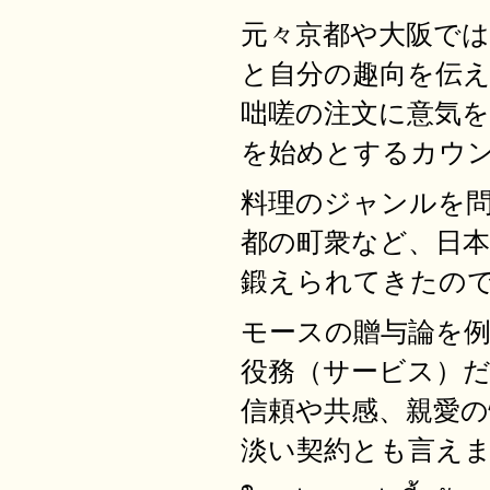
元々京都や大阪で
と自分の趣向を伝
咄嗟の注文に意気
を始めとするカウ
料理のジャンルを
都の町衆など、日
鍛えられてきたの
モースの贈与論を
役務（サービス）
信頼や共感、親愛の
淡い契約とも言え