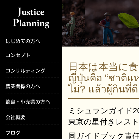
日本は本当に食
ญี่ปุ่นคือ “ชาต
ไม่? แล้วผู้กินท
ミシュランガイド2
東京の星付きレスト
同ガイドブック責