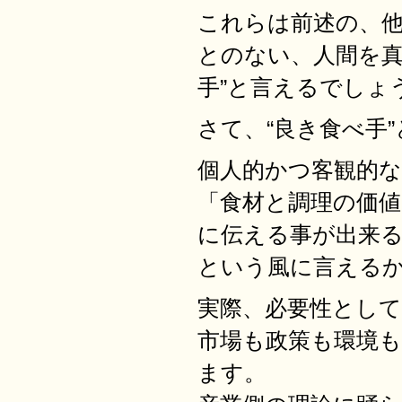
これらは前述の、
とのない、人間を真
手”と言えるでしょ
さて、“良き食べ手
個人的かつ客観的
「食材と調理の価値
に伝える事が出来
という風に言える
実際、必要性とし
市場も政策も環境
ます。