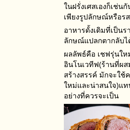
ในฝรั่งเศสเองก็เช่นก
เพียงรูปลักษณ์หรือรส 
อาหารดั้งเดิมที่เป็
ลักษณ์แปลกตากลับได
ผลลัพธ์คือ เชฟรุ่น
อินโนเวทีฟ(ร้านที่
สร้างสรรค์ มักจะใช
ใหม่และน่าสนใจ)แทน
อย่างที่ควรจะเป็น