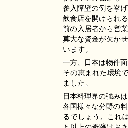
参入障壁の例を挙
飲食店を開けられ
前の入居者から営
莫大な資金が欠か
います。
一方、日本は物件
その恵まれた環境
ました。
日本料理界の強み
各国様々な分野の
るでしょう。これ
と以上の奇跡はお