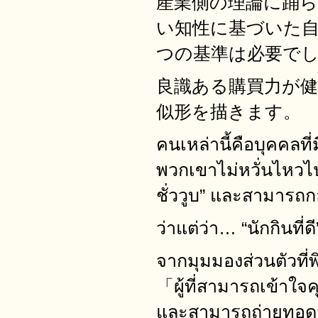
産業側の理論に踊
い知性に基づいた
つの基準は必要で
良識ある購買力が
似形を描きます。
คนเหล่านี้คือบุคคลที่
พวกเขาไม่หวั่นไหวไป
ชั่ววูบ” และสามารถก
ว่าแต่ว่า… “นักกิน
จากมุมมองส่วนตัวที่
「ผู้ที่สามารถเข้าใจ
และสามารถถ่ายทอดวั