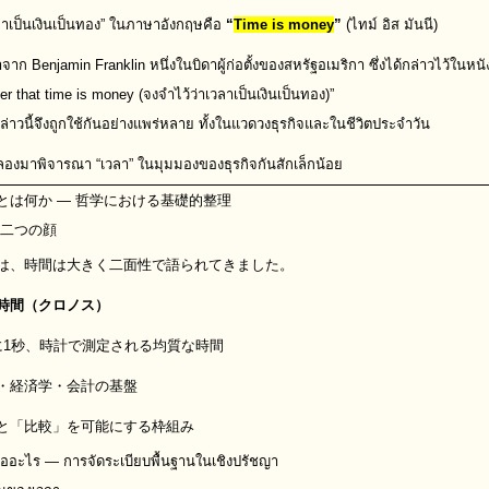
ลาเป็นเงินเป็นทอง” ในภาษาอังกฤษคือ
“
Time is money
”
(ไทม์ อิส มันนี)
ี่มาจาก Benjamin Franklin หนึ่งในบิดาผู้ก่อตั้งของสหรัฐอเมริกา ซึ่งได้กล่าวไว้ใน
 that time is money (จงจำไว้ว่าเวลาเป็นเงินเป็นทอง)”
่าวนี้จึงถูกใช้กันอย่างแพร่หลาย ทั้งในแวดวงธุรกิจและในชีวิตประจำวัน
 ลองมาพิจารณา “เวลา” ในมุมมองของธุรกิจกันสักเล็กน้อย
とは何か ― 哲学における基礎的整理
の二つの顔
は、時間は大きく二面性で語られてきました。
時間（クロノス）
に1秒、時計で測定される均質な時間
・経済学・会計の基盤
と「比較」を可能にする枠組み
ืออะไร — การจัดระเบียบพื้นฐานในเชิงปรัชญา