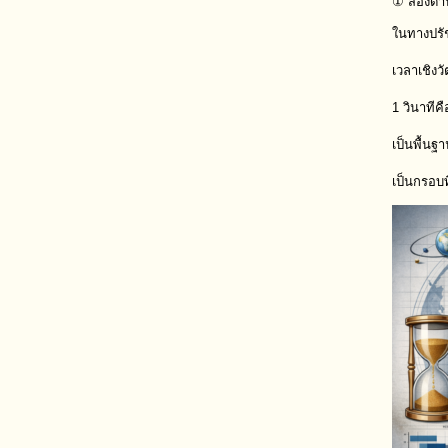
① สองด้า
ในทางปรัชญ
เวลาเชิงวั
1 วินาทีค
เป็นพื้น
เป็นกรอบท