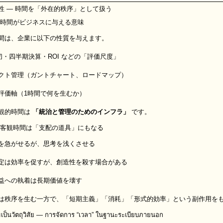
性 ― 時間を「外在的秩序」として扱う
的時間がビジネスに与える意味
間は、企業に以下の性質を与えます。
締切・四半期決算・ROI などの「評価尺度」
クト管理（ガントチャート、ロードマップ）
評価軸（1時間で何を生むか）
観的時間は
「統治と管理のためのインフラ」
です。
し客観時間は「支配の道具」にもなる
を急がせるが、思考を浅くさせる
定は効率を促すが、創造性を殺す場合がある
益への執着は長期価値を壊す
は秩序を生む一方で、「短期主義」「消耗」「形式的効率」という副作用を
็นวัตถุวิสัย — การจัดการ “เวลา” ในฐานะระเบียบภายนอก