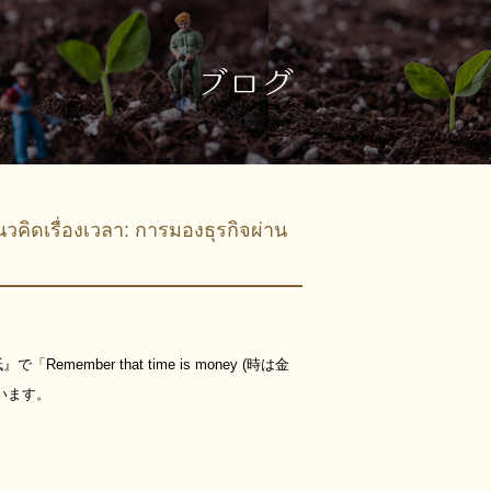
วลา: การมองธุรกิจผ่าน
er that time is money (時は金
います。