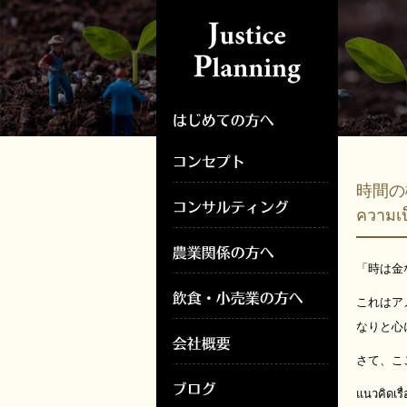
時間の概
ความเป
「時は金
これはアメ
なりと心
さて、こ
แนวคิดเรื