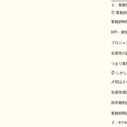
２．客観
① 客観
客観的時
KPI・
プロジェ
生産性の
つまり客
② しか
〆切は人
生産性測
四半期利
客観時間
２．ความเป