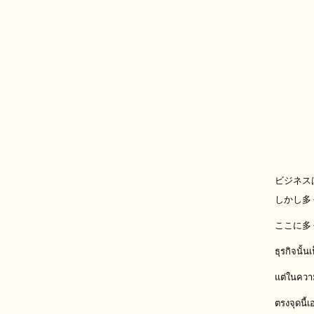
ビジネス
しかし多
ここに多
ธุรกิจนั้น
แต่ในควา
ตรงจุดนี