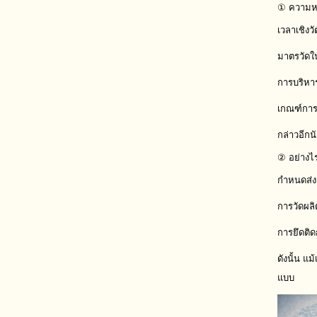
① ความหมา
เวลาเชิงว
มาตรวัดใ
การบริหา
เกณฑ์การป
กล่าวอีกนั
② อย่างไร
กำหนดส่งง
การวัดผลิ
การยึดติ
ดังนั้น แ
แบบ