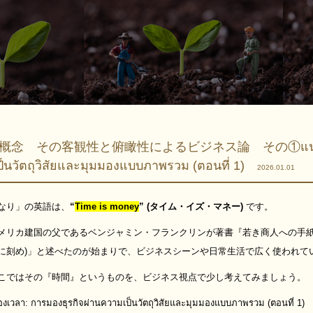
念 その客観性と俯瞰性によるビジネス論 その①แนวคิดเรื่องเ
็นวัตถุวิสัยและมุมมองแบบภาพรวม (ตอนที่ 1)
2026.01.01
なり」の英語は、
“
Time is money
” (タイム・イズ・マネー)
です。
リカ建国の父であるベンジャミン・フランクリンが著書『若き商人への手紙』で「Rememb
に刻め)」と述べたのが始まりで、ビジネスシーンや日常生活で広く使われて
こではその『時間』というものを、ビジネス視点で少し考えてみましょう。
่องเวลา: การมองธุรกิจผ่านความเป็นวัตถุวิสัยและมุมมองแบบภาพรวม (ตอนที่ 1)