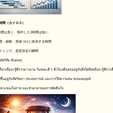
時間（カイロス）
時間は長く、熱中した1時間は短い
理、経験、意味づけに依存する時間
イミング、意思決定の瞬間
อัตวิสัย (Kairos)
่น่าเบื่อจะรู้สึกว่ายาวนาน ในขณะที่ 1 ชั่วโมงที่จดจ่ออยู่กับสิ่งใดสิ่งหนึ่งจะรู้สึกว่าสั
ี่ขึ้นอยู่กับจิตวิทยา ประสบการณ์ และการให้ความหมายของมนุษย์
จังหวะของโอกาส และช่วงเวลาของการตัดสินใจ