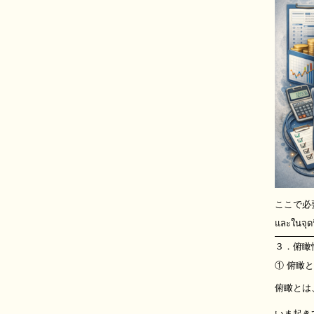
ここで必
และในจุดนี
３．俯瞰
① 俯瞰
俯瞰とは
いま起き