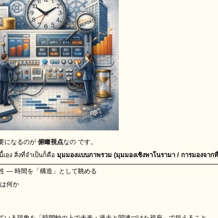
要になるのが
俯瞰視点
なの です。
้เอง สิ่งที่จำเป็นก็คือ
มุมมองแบบภาพรวม (มุมมองเชิงพาโนรามา / การมองจากที่ส
性 ― 時間を「構造」として眺める
とは何か
、
ている現象を「時間軸の上で未来・過去と関連づけた視座」で捉えること