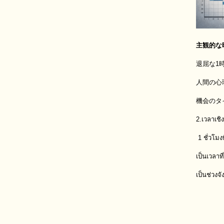
主観的な
退屈な1
人間の心
機会のタ
2.เวลาเชิง
1 ชั่วโมงที
เป็นเวลาท
เป็นช่วง