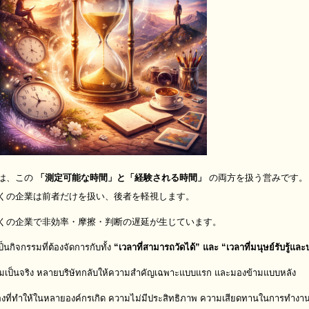
は、この
「測定可能な時間」と「経験される時間」
の両方を扱う営みです。
くの企業は前者だけを扱い、後者を軽視します。
くの企業で非効率・摩擦・判断の遅延が生じています。
เป็นกิจกรรมที่ต้องจัดการกับทั้ง
“เวลาที่สามารถวัดได้” และ “เวลาที่มนุษย์รับรู้แล
มเป็นจริง หลายบริษัทกลับให้ความสำคัญเฉพาะแบบแรก และมองข้ามแบบหลัง
้เองที่ทำให้ในหลายองค์กรเกิด ความไม่มีประสิทธิภาพ ความเสียดทานในการทำงา