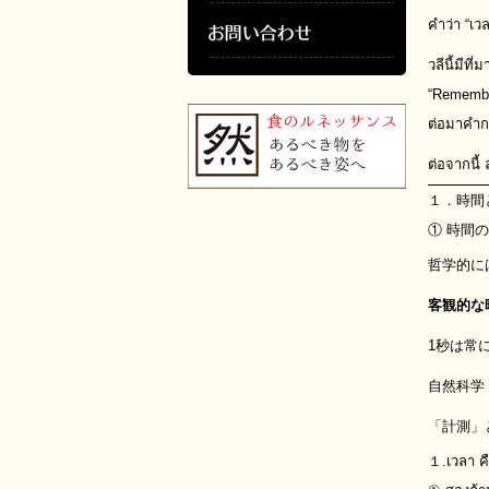
คำว่า “เว
วลีนี้มีท
“Remember
ต่อมาคำกล
ต่อจากนี้
１．時間
① 時間
哲学的に
客観的な
1秒は常
自然科学
「計測」
１.เวลา ค