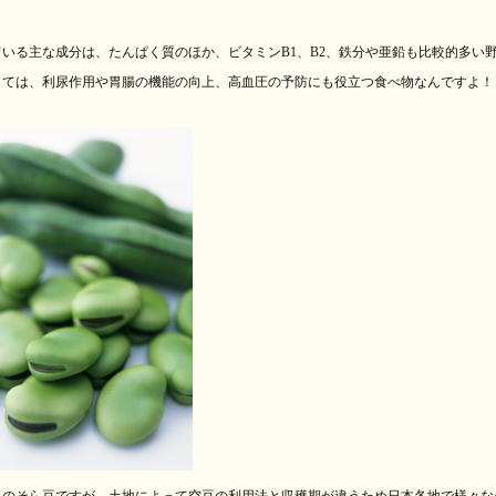
ている主な成分は、
たんぱく質のほか、ビタミン
B1
、
B
2
、
鉄分や亜鉛も比較
的多い
しては、利尿作用や胃腸の機能の向上、高血圧の予防にも役立つ食べ物なんですよ！