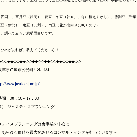
このそら豆ですが、土地によって空豆の利用法と収穫期が違うため日本各地で様々な
（四国
）、五月豆（静岡）、夏豆、冬豆（神奈川、冬に植
えるから）、雪割豆（千葉
雁豆（伊勢）、唐豆（九州）、南豆（花が南向きに咲くので）
ど、調べてみると結構面白いです。
呼び名があれば、教えてくださいな！
◆◇◇◆◆◇◇◆◆◇◇◆◆◇◇◆◆◇◇◆◆◇◇◆◆◇◇
庫県芦屋市公光町4-20-303
tp://www.justice-j.ne.jp/
間 08：30～17：30
者】 ジャスティスプランニング
ャスティスプランニングは食事業を中心に
る価値を最大化させるコンサルティングを行っています～