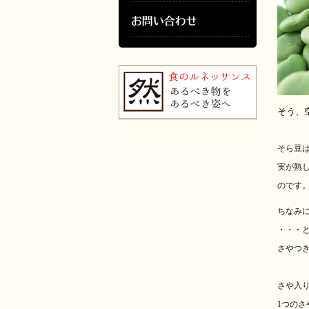
そう、
そら豆
実が熟
のです
ちなみ
・・・
さやつ
さや入
1
つのさ