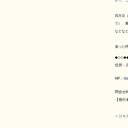
さて、
四月豆
で）、
などな
違った
◆◇◇◆
住所：兵
HP：
ht
問合せ時
【発行
～ジ
あらゆ