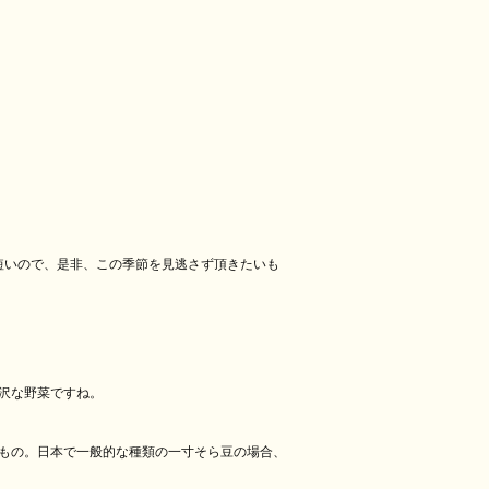
短いので、是非、この季節を見逃さず頂きたいも
沢な野菜ですね。
もの。日本で一
般的な種類の一寸そら豆の場合、