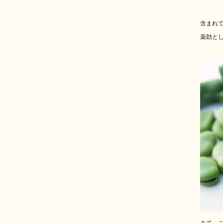
含まれ
薬効と