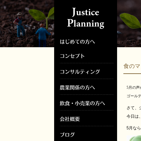
食の
5月の
ゴール
さて、
今日は
5月な