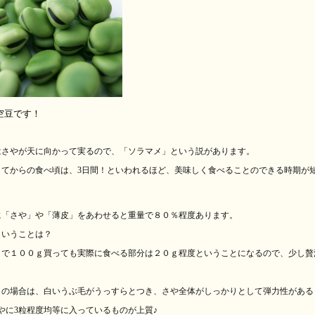
空豆です！
はさやが天に向かって実るので、「ソラマメ」という説があります。
してからの食べ頃は、3日間！といわれるほど、美味しく食べることのできる時期が
。
に「さや」や「薄皮」をあわせると重量で８０％程度あります。
ということは？
きで１００ｇ買っても実際に食べる部分は２０ｇ程度ということになるので、少し贅
りの場合は、白いうぶ毛がうっすらとつき、さや全体がしっかりとして弾力性がある
やに
3
粒程度均等
に入っているものが
上質♪