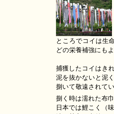
ところでコイは生
どの栄養補強にも
捕獲したコイはき
泥を抜かないと泥
捌いて敬遠されて
捌く時は濡れた布
日本では鯉こく（