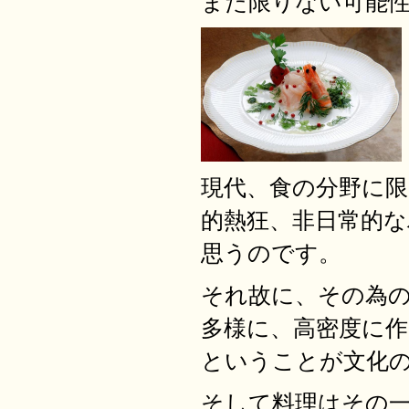
また限りない可能
現代、食の分野に
的熱狂、非日常的
思うのです。
それ故に、その為
多様に、高密度に
ということが文化
そして料理はその