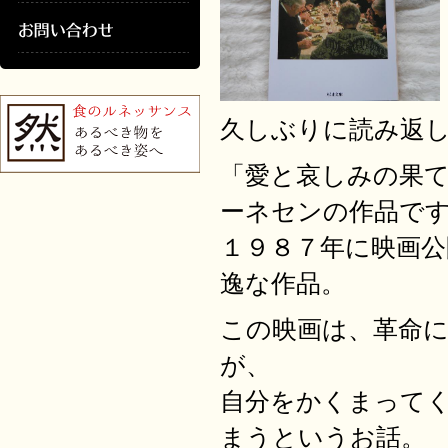
久しぶりに読み返
「愛と哀しみの果
ーネセンの作品で
１９８７年に映画
逸な作品。
この映画は、革命
が、
自分をかくまって
まうというお話。