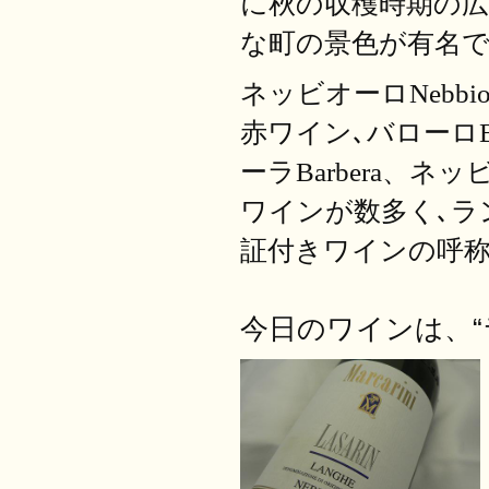
に秋の収穫時期の
な町の景色が有名
ネッビオーロ
Nebbio
赤ワイン､バローロ
ーラ
Barbera
、ネッ
ワインが数多く､ラ
証付きワインの呼
今日のワインは、