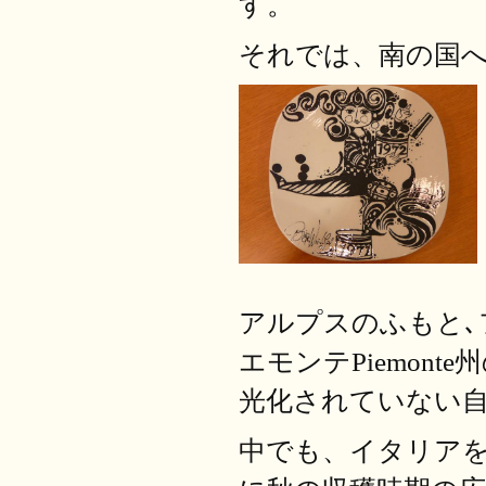
す
。
それでは、南の国
アルプスのふもと､
エモンテ
Piemonte
州
光化されていない
中でも、イタリア