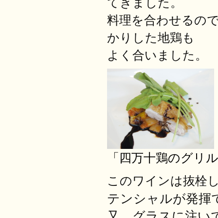
てきました。
料理を合わせるの
かりした地鶏も
よく合いました。
「四万十鶏のグリ
このワインは抜栓
テンシャル
が発揮
又、グラスに注い