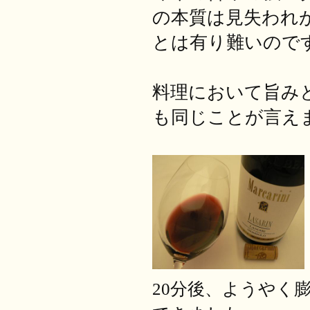
の本質は見失われ
とは有り難いので
料理において旨み
も同じことが言え
20
分後、ようやく