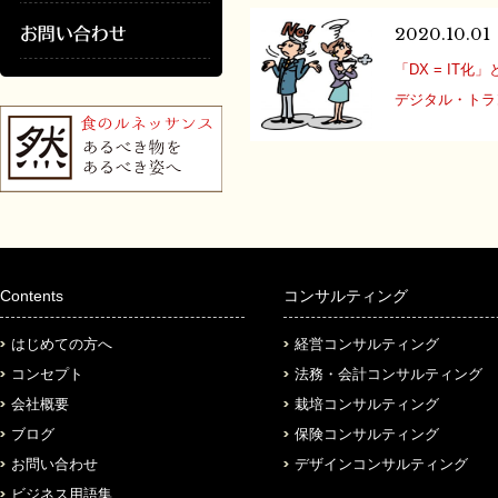
して生きた証と
したが、在宅ワ
だものです。 寮
2020.10.01
た企業も増えた
「DX = IT
は、通勤リスク
デジタル・トラン
から全てのスタ
DXという文字
ています。 オ
なったかと思い
築や、携帯電話、
ランスフォーメ
ね。 DXの発祥
2004年にス
のエリック・ス
Contents
コンサルティング
その概念を提唱し
はじめての方へ
経営コンサルティング
コンセプト
法務・会計コンサルティング
会社概要
栽培コンサルティング
ブログ
保険コンサルティング
お問い合わせ
デザインコンサルティング
ビジネス用語集