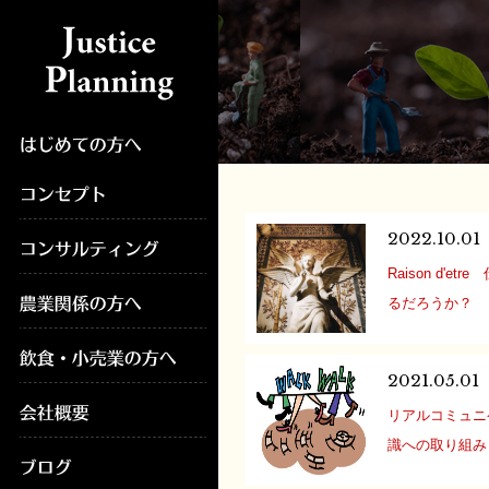
2022.10.01
Raison d'e
るだろうか？ ･
学生時代の恩師
っているものが
2021.05.01
存在を自覚し、
リアルコミュニ
を残して人生を
識への取り組み･
頃、自己の存在
３度目の緊急事