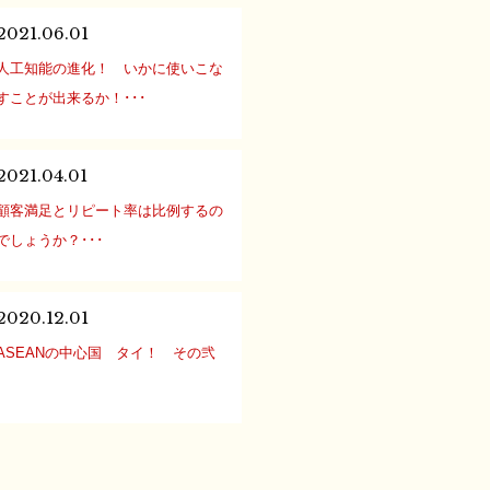
意識をもち、 自らの責任において課
ラブル・失敗を減らすために、”もっ
題解決に取り組むこと […]
2021.06.01
とも有効なこと”はなんでしょうか？
人工知能の進化！ いかに使いこな
フレンチ、イタリアン、居酒屋・焼
すことが出来るか！･･･
き鳥・スイーツショップ・カフ
緊急事態宣言が延長されましたが、
ェ・・・ どんな飲食業態にも、確実
状況を見据え、可能な限り適切な在
に”失敗を減らす有効策” […]
2021.04.01
宅勤務が継続されている企業も多い
顧客満足とリピート率は比例するの
一方、 より利便性の高いＩＴ技術の
でしょうか？･･･
発展や導入が求められています。 さ
顧客満足を高めることはリピーター
て、このような状況で、実際SNSの
につながるのか？！ 私はホテル業界
各プラットフォームは、 […]
2020.12.01
にいたこともあり、ホテル・旅館な
ASEANの中心国 タイ！ その弐
どの宿泊業界は普段から意識してマ
アジアにおける国際経済秩序の構築
ケーットリサーチをしています。 そ
に対する関心が高まっています。 国
の中で業界紙や雑誌などで、ホテル
際金融分野では中国主導でアジアイ
業界のトップをはじめとす […]
ンフラ投資銀行（AIIB）が2016年に