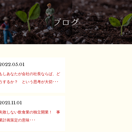
2022.05.01
もしあなたが会社の社長ならば、ど
うするか？ という思考が大切･･･
入社して5年も経過すると、企画やチ
ームリーダーとして、 一定以上責任
2021.11.01
のある立場で働くことも増えてくる
失敗しない飲食業の独立開業！ 事
かと思います。 現場で求められるこ
業計画策定の意味･･･
とはもちろんですが、いかに当事者
はじめての店舗開業で、想定外のト