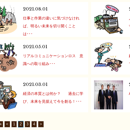
ても、ネットを見ていても、 商品な
2021.08.01
ど情報が多すぎて選べない、という
仕事と作業の違いに気づけなけれ
ことはありませんか？ 商品のクオリ
ば、明るい未来を切り開くこと
ティも、極端に悪いというものが少
は･･･
なくなり、 何が良いのかわかならく
社会人となれば、勤務や自営を含め
なったということもあり […]
2021.05.01
て日々経済活動に従事しているかと
リアルコミュニケーションロス 意
思います。 ただ、この従事している
識への取り組み･･･
内容が仕事なのか作業なのかで、得
３度目の緊急事態宣言が発令されま
られる結果は大きく違ってきます。
したが、在宅ワークに切り替えられ
この得られる結果とは、社会におけ
2021.03.01
た企業も増えたようです。 弊社で
る評価も含め、己が得られ […]
経済の本質とは何か？ 過去に学
は、通勤リスクを考慮し昨年の４月
び、未来を見据えて今を創る！･･･
から全てのスタッフを在宅勤務とし
コロナ禍において、経済の様相も大
ています。 オンラインのシステム構
きく変化しています。 ところで、日
築や、携帯電話、PCその他 […]
<
1
2
3
4
>
4
本語の経済の語源をご存知でしょう