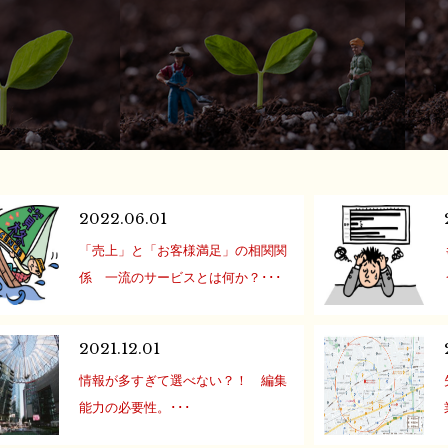
2022.06.01
「売上」と「お客様満足」の相関関
係 一流のサービスとは何か？･･･
”一芸は百芸に通ず” ”Talent in one
specialty leads to talent in one
2021.12.01
hundred specialties.” 物事の本質とい
情報が多すぎて選べない？！ 編集
うものは、業種業態が変われど、そ
能力の必要性。･･･
う変わるもの […]
街に出かけても、テレビを見ていい